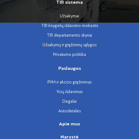
TIR sistema
Užsakymai
TIR knygelių išdavimo mokestis
TIR departamento skyriai
Užsakymų ir grąžinimų sąlygos
Privatumo politika
Paslaugos
PVM ir akcizo grąžinimas
Vizų išdavimas
Degalai
Autodetalės
Apie mus
Narystė