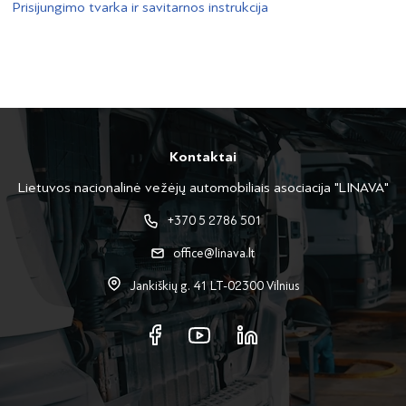
Prisijungimo tvarka ir savitarnos instrukcija
Kontaktai
Lietuvos nacionalinė vežėjų automobiliais asociacija "LINAVA"
+370 5 2786 501
office@linava.lt
Jankiškių g. 41 LT-02300 Vilnius