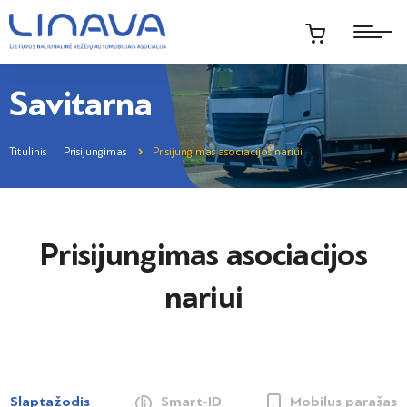
Savitarna
Titulinis
Prisijungimas
Prisijungimas asociacijos nariui
Prisijungimas asociacijos
nariui
Slaptažodis
Smart-ID
Mobilus parašas