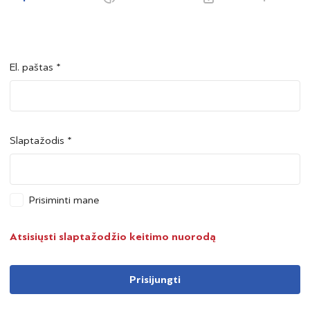
El. paštas *
Šalis *
Šalis *
Slaptažodis *
Asmens kodas *
Asmens kodas *
Prisiminti mane
Telefono numeris *
Atsisiųsti slaptažodžio keitimo nuorodą
Prisijungti