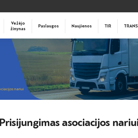
Vežėjo
Paslaugos
Naujienos
TIR
TRANS
žinynas
ciacijos nariui
Prisijungimas asociacijos nariu