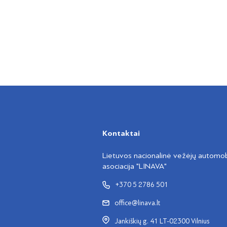
Kontaktai
Lietuvos nacionalinė vežėjų automobi
asociacija "LINAVA"
+370 5 2786 501
office@linava.lt
Jankiškių g. 41 LT-02300 Vilnius