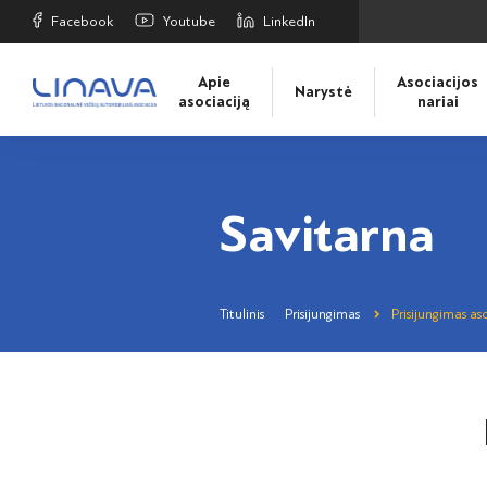
Facebook
Youtube
LinkedIn
Apie
Asociacijos
Narystė
asociaciją
nariai
Savitarna
Titulinis
Prisijungimas
Prisijungimas aso