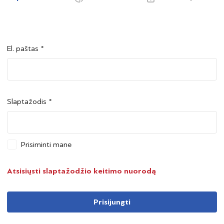
El. paštas *
Šalis *
Šalis *
Slaptažodis *
Asmens kodas *
Asmens kodas *
Prisiminti mane
Telefono numeris *
Atsisiųsti slaptažodžio keitimo nuorodą
Prisijungti