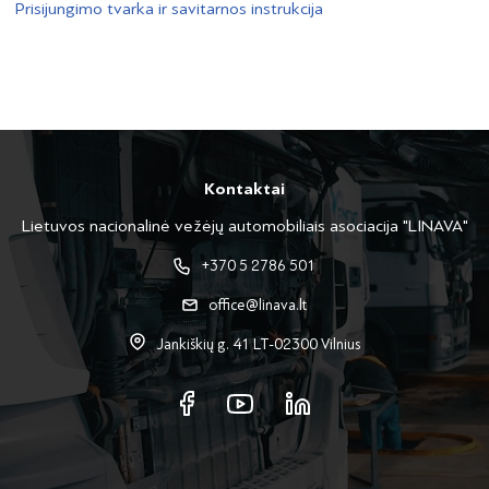
Prisijungimo tvarka ir savitarnos instrukcija
Kontaktai
Lietuvos nacionalinė vežėjų automobiliais asociacija "LINAVA"
+370 5 2786 501
office@linava.lt
Jankiškių g. 41 LT-02300 Vilnius