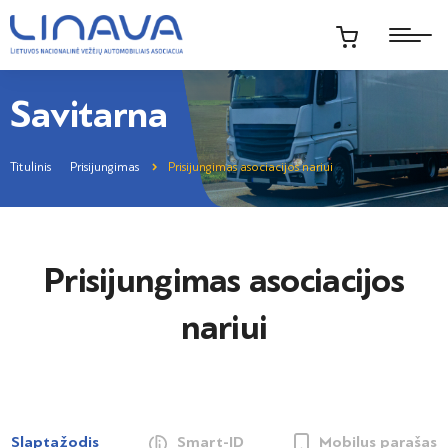
Savitarna
Titulinis
Prisijungimas
Prisijungimas asociacijos nariui
Prisijungimas asociacijos
nariui
Slaptažodis
Smart-ID
Mobilus parašas