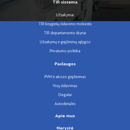
TIR sistema
Užsakymai
TIR knygelių išdavimo mokestis
TIR departamento skyriai
Užsakymų ir grąžinimų sąlygos
Privatumo politika
Paslaugos
PVM ir akcizo grąžinimas
Vizų išdavimas
Degalai
Autodetalės
Apie mus
Narystė