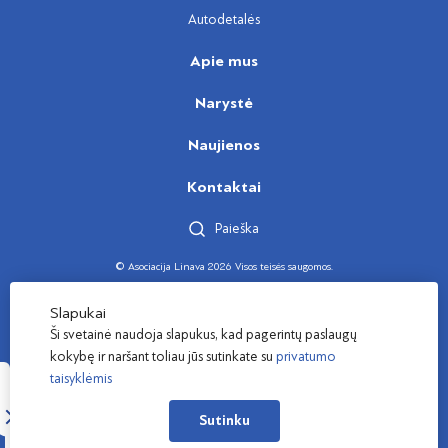
Autodetalės
Apie mus
Narystė
Naujienos
Kontaktai
Paieška
© Asociacija Linava 2026 Visos teisės saugomos.
Sukūrė
Slapukai
Ši svetainė naudoja slapukus, kad pagerintų paslaugų
kokybę ir naršant toliau jūs sutinkate su
privatumo
taisyklėmis
Sutinku