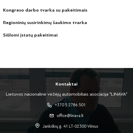
Kongreso darbo tvarka su pakeitimais
Regioninių susirinkimų šaukimo tvarka
Siūlomi įstatų pakeitimai
Kontaktai
Lietuvos nacionalinė vežėjų automobiliais asociacija "LINAVA"
+370 5 2786 501
office@linava.lt
Jankiškių g. 41 LT-02300 Vilnius