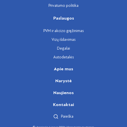
Privatumo politika
Paslaugos
PVM ir akcizo grąžinimas
Vizų išdavimas
Degalai
Autodetalės
Apie mus
Narystė
Naujienos
Kontaktai
Paieška