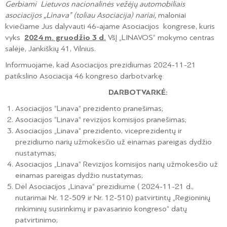
Gerbiami Lietuvos nacionalinės vežėjų automobiliais
asociacijos „Linava” (toliau Asociacija) nariai,
maloniai
kviečiame Jus dalyvauti 46-ajame Asociacijos kongrese, kuris
vyks
2024 m. gruodžio 3 d.
VšĮ „LINAVOS“ mokymo centras
salėje, Jankiškių 41, Vilnius.
Informuojame, kad Asociacijos prezidiumas 2024-11-21
patikslino Asociacija 46 kongreso darbotvarkę:
DARBOTVARKĖ:
Asociacijos “Linava“ prezidento pranešimas;
Asociacijos “Linava“ revizijos komisijos pranešimas;
Asociacijos „Linava“ prezidento, viceprezidentų ir
prezidiumo narių užmokesčio už einamas pareigas dydžio
nustatymas;
Asociacijos „Linava“ Revizijos komisijos narių užmokesčio už
einamas pareigas dydžio nustatymas;
Dėl Asociacijos „Linava“ prezidiume ( 2024-11-21 d.,
nutarimai Nr. 12-509 ir Nr. 12-510) patvirtintų „Regioninių
rinkiminių susirinkimų ir pavasarinio kongreso“ datų
patvirtinimo;