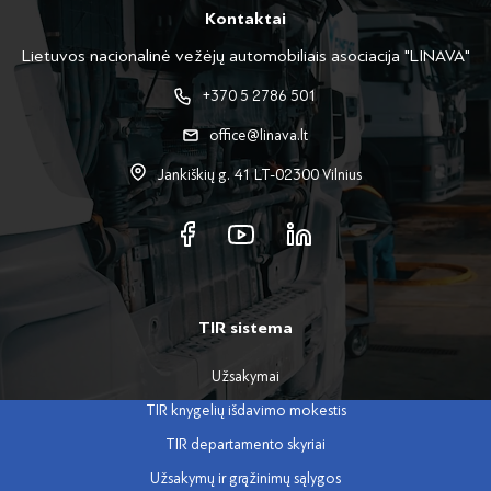
Kontaktai
Lietuvos nacionalinė vežėjų automobiliais asociacija "LINAVA"
+370 5 2786 501
office@linava.lt
Jankiškių g. 41 LT-02300 Vilnius
TIR sistema
Užsakymai
TIR knygelių išdavimo mokestis
TIR departamento skyriai
Užsakymų ir grąžinimų sąlygos