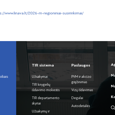
s://www.linava.lt/2026-m-regioniniai-susirinkimai/
A
TIR sistema
Paslaugos
N
liais
Užsakymai
PVM ir akcizo
grąžinimas
TIR knygelių
Na
išdavimo mokestis
Vizų išdavimas
K
TIR departamento
Degalai
skyriai
Autodetalės
Užsakymų ir