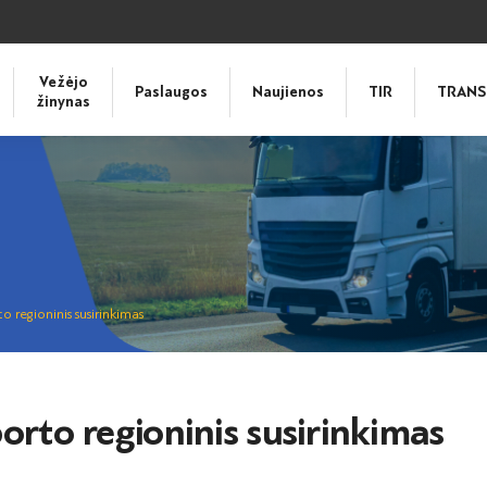
Vežėjo
Paslaugos
Naujienos
TIR
TRANS
žinynas
o regioninis susirinkimas
porto regioninis susirinkimas