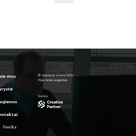
© Asociacija Linava 2026
pie mus
Visos teisės saugomos.
arystė
Sukūrė
ujienos
ontaktai
Paieška