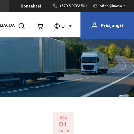
+370 5 2786 501
office@linava.lt
Kontaktai
Prisijungti
LIACIJA
LT
BAL
01
14:00