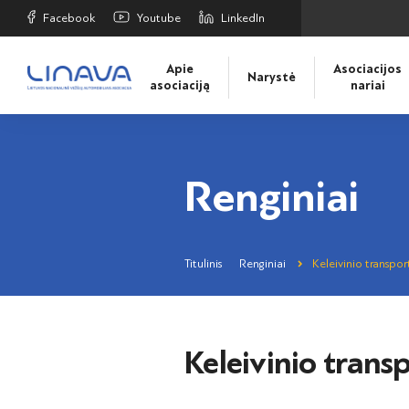
Facebook
Youtube
LinkedIn
Apie
Asociacijos
Narystė
asociaciją
nariai
Renginiai
Titulinis
Renginiai
Keleivinio transport
Keleivinio trans