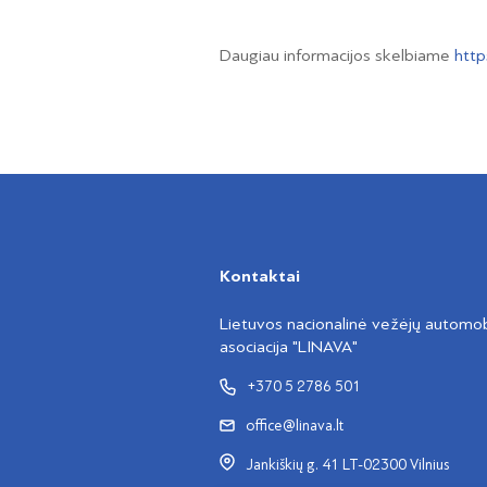
Daugiau informacijos skelbiame
http
Kontaktai
Lietuvos nacionalinė vežėjų automobi
asociacija "LINAVA"
+370 5 2786 501
office@linava.lt
Jankiškių g. 41 LT-02300 Vilnius