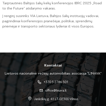
Tarptautinės Baltijos šalių kelių konferencijos IBRC 2025 „Road
to the Future“ atidarymo vakaras.
Į renginį susirinks VIA Lietuva, Baltijos šalių institucijų vadovai,
pagrindiniai konferencijos pranešėjai, politikai, sprendimų
priėmėjai ir transporto sektoriaus lyderiai iš visos Europos.
Kontaktai
Lietuvos nacionalinė vežėjų automobiliais asociacija "LINAVA"
+370 5 2786 501
office@linava.lt
Jankiškių g. 41 LT-02300 Vilnius