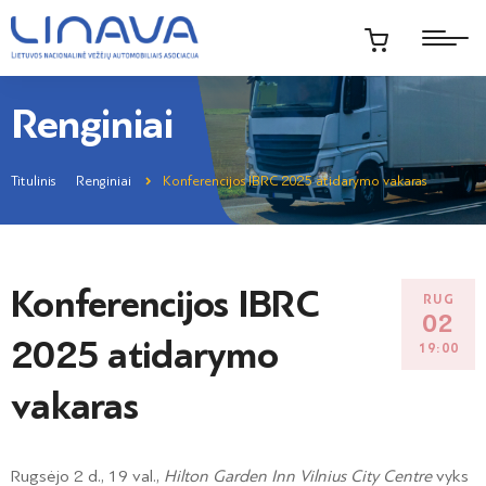
Renginiai
Titulinis
Renginiai
Konferencijos IBRC 2025 atidarymo vakaras
Konferencijos IBRC
RUG
02
2025 atidarymo
19:00
vakaras
Rugsėjo 2 d., 19 val.,
Hilton Garden Inn Vilnius City Centre
vyks