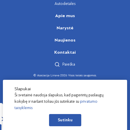
Autodetalės
Apie mus
Narystė
Naujienos
Kontaktai
Paieška
© Asociacija Linava 2026 Visos teisės saugomos.
Sukūrė
Slapukai
Ši svetainė naudoja slapukus, kad pagerintų paslaugų
kokybę ir naršant toliau jūs sutinkate su
privatumo
taisyklėmis
Sutinku