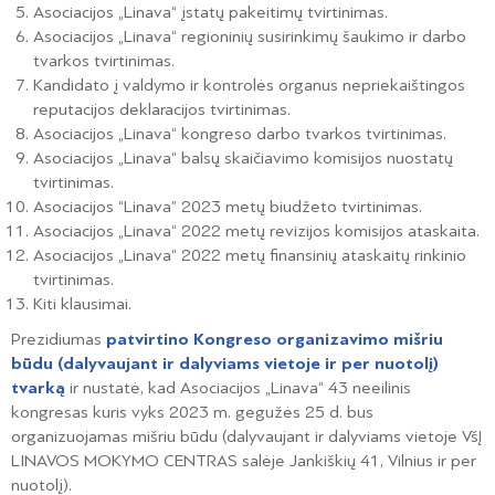
Asociacijos „Linava“ įstatų pakeitimų tvirtinimas.
Asociacijos „Linava“ regioninių susirinkimų šaukimo ir darbo
tvarkos tvirtinimas.
Kandidato į valdymo ir kontrolės organus nepriekaištingos
reputacijos deklaracijos tvirtinimas.
Asociacijos „Linava“ kongreso darbo tvarkos tvirtinimas.
Asociacijos „Linava“ balsų skaičiavimo komisijos nuostatų
tvirtinimas.
Asociacijos “Linava” 2023 metų biudžeto tvirtinimas.
Asociacijos „Linava“ 2022 metų revizijos komisijos ataskaita.
Asociacijos „Linava“ 2022 metų finansinių ataskaitų rinkinio
tvirtinimas.
Kiti klausimai.
Prezidiumas
patvirtino Kongreso organizavimo mišriu
būdu (dalyvaujant ir dalyviams vietoje ir per nuotolį)
tvarką
ir nustatė, kad Asociacijos „Linava“ 43 neeilinis
kongresas kuris vyks 2023 m. gegužės 25 d. bus
organizuojamas mišriu būdu (dalyvaujant ir dalyviams vietoje VšĮ
LINAVOS MOKYMO CENTRAS salėje Jankiškių 41, Vilnius ir per
nuotolį).