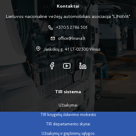
Kontaktai
Lietuvos nacionalinė vežėjų automobiliais asociacija "LINAVA"
+370 5 2786 501
office@linava.lt
Jankiškių g. 41 LT-02300 Vilnius
TIR sistema
Užsakymai
TIR knygelių išdavimo mokestis
TIR departamento skyriai
Užsakymų ir grąžinimų sąlygos