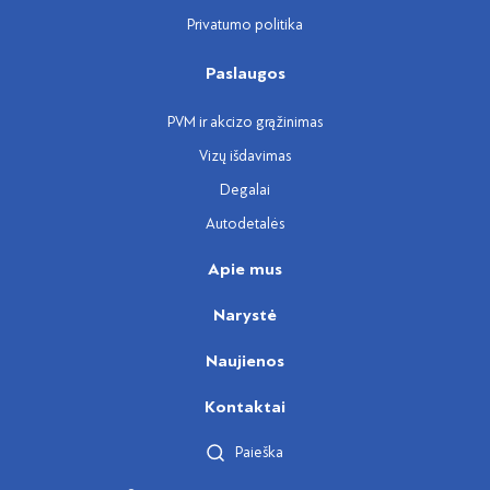
Privatumo politika
Paslaugos
PVM ir akcizo grąžinimas
Vizų išdavimas
Degalai
Autodetalės
Apie mus
Narystė
Naujienos
Kontaktai
Paieška