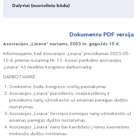
Dalyviai (nuotoliniu būdu)
Dokumento PDF versija
Asociacijos „Linava“ nariams, 2023 m. gegužės 15 d.
Informuojame, kad Asociacijos „Linava“ prezidiumas 2023-05-
10 d. priėmė nutarimą Nr. 12- kuriuo patikslino asociacijos
„Linava“ 43 neeilinio kongreso darbotvarkę:
DARBOTVARKĖ:
Sveikinimo žodis, kongreso svečių pasisakymai.
Asociacijos „Linava“ prezidento, viceprezidentų ir
prezidiumo narių užmokesčio už einamas pareigas dydžio
nustatymas.
Asociacijos „Linava“ Revizijos komisijos narių užmokesčio už
einamas pareigas dydžio nustatymas.
Asociacijos „Linava“ nario bei kandidato į narius kasmetinio
mokesčio dydžio tvirtinimas.