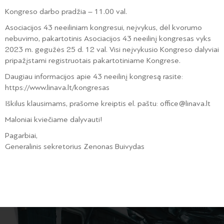
Kongreso darbo pradžia – 11.00 val.
Asociacijos 43 neeiliniam kongresui, neįvykus, dėl kvorumo
nebuvimo, pakartotinis Asociacijos 43 neeilinį kongresas vyks
2023 m. gegužės 25 d. 12 val. Visi neįvykusio Kongreso dalyviai
pripažįstami registruotais pakartotiniame Kongrese.
Daugiau informacijos apie 43 neeilinį kongresą rasite:
https://www.linava.lt/kongresas
Iškilus klausimams, prašome kreiptis el. paštu: office@linava.lt
Maloniai kviečiame dalyvauti!
Pagarbiai,
Generalinis sekretorius Zenonas Buivydas