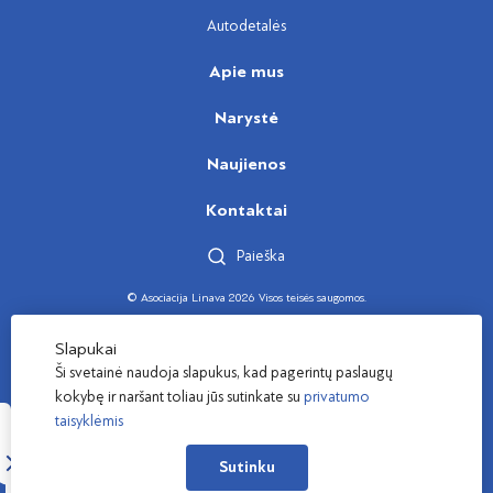
Autodetalės
Apie mus
Narystė
Naujienos
Kontaktai
Paieška
© Asociacija Linava 2026 Visos teisės saugomos.
Sukūrė
Slapukai
Ši svetainė naudoja slapukus, kad pagerintų paslaugų
kokybę ir naršant toliau jūs sutinkate su
privatumo
taisyklėmis
Sutinku