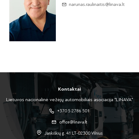
narunas.raulinaitis@linava.lt
Kontaktai
Lietuvos nacionalinė vežėjų automobiliais asociacija "LINAVA"
+370 5 2786 501
office@linava.lt
Jankiškių g. 41 LT-02300 Vilnius