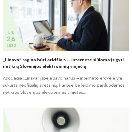
LIE
26
2022
„Linava“ ragina būti atidžiais – internete siūloma įsigyti
netikrų Slovėnijos elektroninių vinječių
Asociacija „Linava“ įspėja savo narius – interneto erdvėje yra
sukurta neoficialių svetainių, kuriose be leidimo parduodamos
netikros Slovėnijos elektroninės vinjetės,...