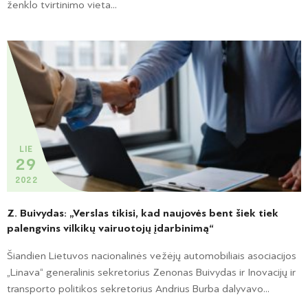
ženklo tvirtinimo vieta...
LIE
29
2022
Z. Buivydas: „Verslas tikisi, kad naujovės bent šiek tiek
palengvins vilkikų vairuotojų įdarbinimą“
Šiandien Lietuvos nacionalinės vežėjų automobiliais asociacijos
„Linava“ generalinis sekretorius Zenonas Buivydas ir Inovacijų ir
transporto politikos sekretorius Andrius Burba dalyvavo...