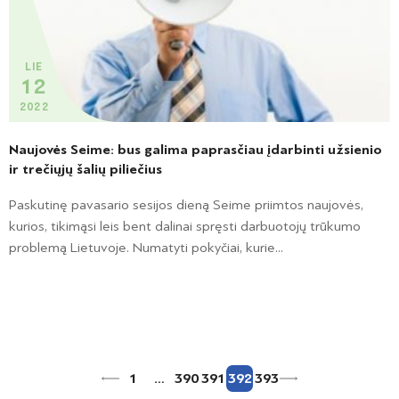
LIE
12
2022
Naujovės Seime: bus galima paprasčiau įdarbinti užsienio
ir trečiųjų šalių piliečius
Paskutinę pavasario sesijos dieną Seime priimtos naujovės,
kurios, tikimąsi leis bent dalinai spręsti darbuotojų trūkumo
problemą Lietuvoje. Numatyti pokyčiai, kurie...
1
…
390
391
392
393