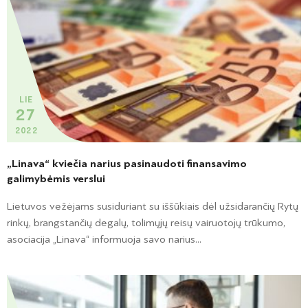
LIE
27
2022
„Linava“ kviečia narius pasinaudoti finansavimo
galimybėmis verslui
Lietuvos vežėjams susiduriant su iššūkiais dėl užsidarančių Rytų
rinkų, brangstančių degalų, tolimųjų reisų vairuotojų trūkumo,
asociacija „Linava“ informuoja savo narius...