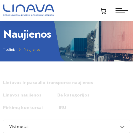
Naujienos
Titulinis
Naujienos
Lietuvos ir pasaulio transporto naujienos
Linavos naujienos
Be kategorijos
Pirkimų konkursai
IRU