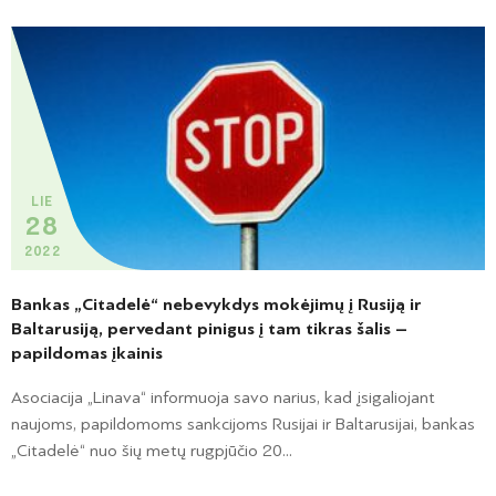
LIE
28
2022
Bankas „Citadelė“ nebevykdys mokėjimų į Rusiją ir
Baltarusiją, pervedant pinigus į tam tikras šalis –
papildomas įkainis
Asociacija „Linava“ informuoja savo narius, kad įsigaliojant
naujoms, papildomoms sankcijoms Rusijai ir Baltarusijai, bankas
„Citadelė“ nuo šių metų rugpjūčio 20...