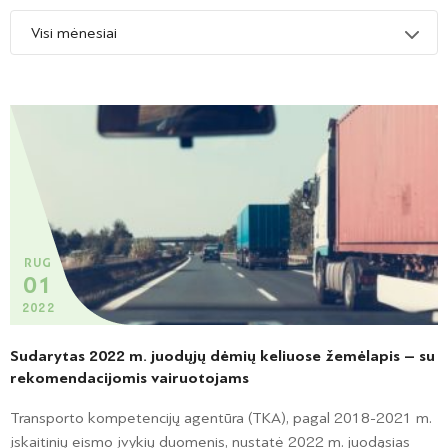
RUG
01
2022
Sudarytas 2022 m. juodųjų dėmių keliuose žemėlapis – su
rekomendacijomis vairuotojams
Transporto kompetencijų agentūra (TKA), pagal 2018-2021 m.
įskaitinių eismo įvykių duomenis, nustatė 2022 m. juodąsias