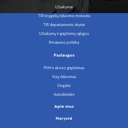
Užsakymai
TIR knygelių išdavimo mokestis
TIR departamento skyriai
Užsakymų ir grąžinimų sąlygos
Privatumo politika
Paslaugos
PVM ir akcizo grąžinimas
Vizų išdavimas
Degalai
Autodetalės
Apie mus
Narystė