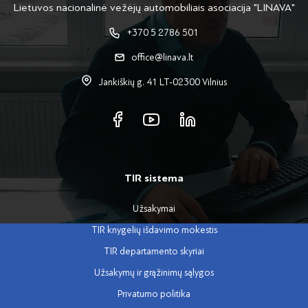
Lietuvos nacionalinė vežėjų automobiliais asociacija "LINAVA"
+370 5 2786 501
office@linava.lt
Jankiškių g. 41 LT-02300 Vilnius
TIR sistema
Užsakymai
TIR knygelių išdavimo mokestis
TIR departamento skyriai
Užsakymų ir grąžinimų sąlygos
Privatumo politika