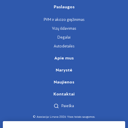
Paslaugos
PVM ir akcizo grąžinimas
Vizų išdavimas
Degalai
Autodetalės
Apie mus
Narystė
Naujienos
Kontaktai
Paieška
© Asociacija Linava 2026 Visos teisės saugomos.
Sukūrė