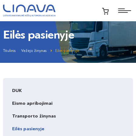
Eilės pasienyje
Titulinis
Vežėjo žinynas
Eilės pasienyje
DUK
Eismo apribojimai
Transporto žinynas
Eilės pasienyje